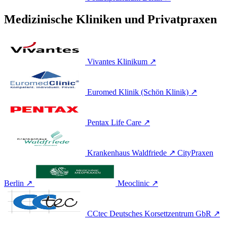
Medizinische Kliniken und Privatpraxen
Vivantes Klinikum
↗
Euromed Klinik (Schön Klinik)
↗
Pentax Life Care
↗
Krankenhaus Waldfriede
↗
CityPraxen
Berlin
↗
Meoclinic
↗
CCtec Deutsches Korsettzentrum GbR
↗