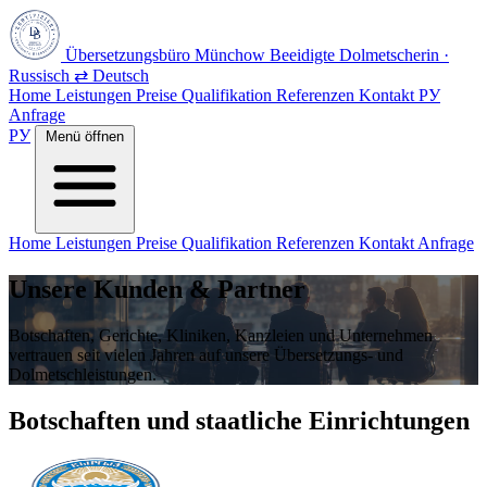
Übersetzungsbüro Münchow
Beeidigte Dolmetscherin ·
Russisch ⇄ Deutsch
Home
Leistungen
Preise
Qualifikation
Referenzen
Kontakt
РУ
Anfrage
РУ
Menü öffnen
Home
Leistungen
Preise
Qualifikation
Referenzen
Kontakt
Anfrage
Unsere Kunden & Partner
Botschaften, Gerichte, Kliniken, Kanzleien und Unternehmen
vertrauen seit vielen Jahren auf unsere Übersetzungs- und
Dolmetschleistungen.
Botschaften und staatliche Einrichtungen